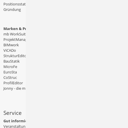
Positionsstatik
Gründung
Marken & Produkte
mb WorkSuite
ProjektManager
BIMwork
ViCADo
StrukturEditor
BauStatik
MicroFe
EuroSta
CoStruc
ProfilEditor
Jonny - die mb-App
Service
Gut informiert
Veranstaltungen