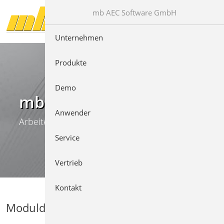
Direkt zur Hauptnavigation springen
Direkt zum Inhalt springen
mb AEC Software GmbH
Unternehmen
Produkte
Demo
mb WorkSuite
Anwender
Arbeiten mit Komfort
Service
Vertrieb
Kontakt
Moduldetails