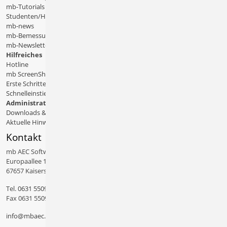
mb-Tutorials
Studenten/Hochschule
mb-news
mb-Bemessungstafeln
mb-Newsletter
Hilfreiches
Hotline
mb ScreenShare
Erste Schritte
Schnelleinstiege & Doku
Administratives
Downloads & Patches
Aktuelle Hinweise
Kontakt
mb AEC Software GmbH
Europaallee 14
67657 Kaiserslautern
Tel.
0631 550999 11
Fax 0631 550999 20
info@mbaec.de