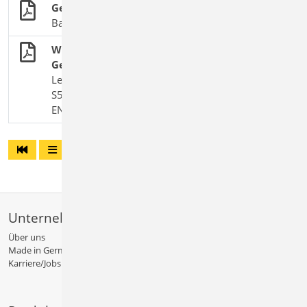
Geotechnik
BauStatik-Module nach DIN EN 1997-1-1
Winkelstützwände zur Überbrückung von
Geländesprüngen
Leistungsbeschreibung des BauStatik-Moduls
S530.de Stahlbeton-Winkelstützwand – EC 7, DIN
EN 1997-1:2014-03
Unternehmen
Über uns
Made in Germany
Karriere/Jobs