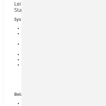
Leistungsmerkmale S530.de
Stahlbeton-Winkelstützwand
System
Stützwand mit veränderlicher Dicke
erd- und luftseitiger Sporn mit veränderlicher
Höhe
erdseitiger Geländeverlauf geneigt oder
geböscht
freie Wandhöhe für das erdseitige Gelände
geneigte Sohlfläche
Baugrund
Geländeanschüttung vor der Wand
geschichteter Baugrundaufbau
ständiges und außergewöhnliches
Grundwasser
Belastung
Ermittlung der Eigenlast (automatisch)