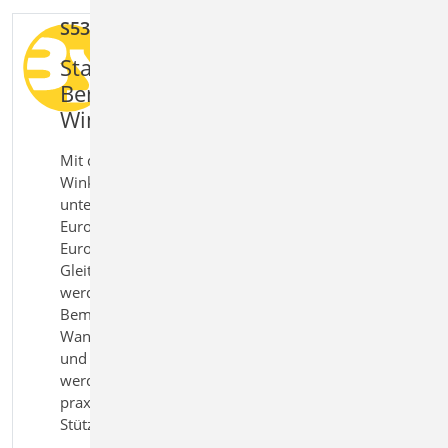
S530.de Stahlbeton-Winkelstützwand
Standsicherheitsnachweise und
Bemessung von
Winkelstützwänden
Mit dem Modul S530.de Stahlbeton-
Winkelstützwand bemessen Sie Winkelstützwände
unter Berücksichtigung der Standsicherheit nach
Eurocode 7 und der Stahlbetonbemessung nach
Eurocode 2. Geotechnische Nachweise wie
Gleitsicherheit, Kippsicherheit und Grundbruch
werden ebenso geführt wie die konstruktive
Bemessung der Bauteile. Unterschiedliche
Wandgeometrien mit oder ohne Sporne auf Erd-
und Luftseite können realitätsnah abgebildet
werden. So erhalten Sie eine durchgängige und
praxisgerechte Lösung für die Planung von
Stützwänden.