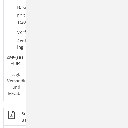
Basiert auf den Normen:
EC 2, DIN EN 1992-1-1:2011-01, EC 7, DIN EN 1997-
1:2009-09
Verfügbar in den Paketen:
4er-Paket
,
10er-Paket
,
BauStatik comfort
,
+
Ing
comfort
499,00
EUR
zzgl.
Versandkosten
und
MwSt.
Stahlbetonbau
BauStatik-Module nach DIN EN 1992-1-1