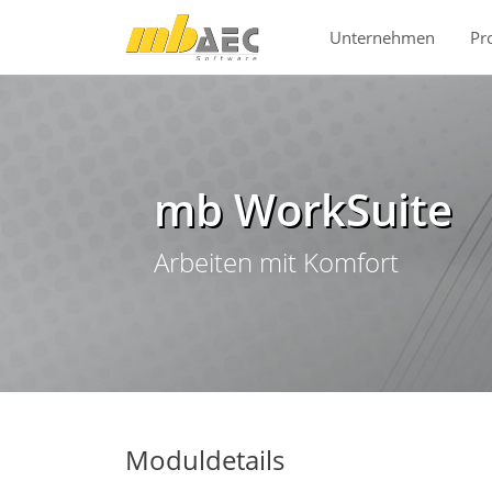
Direkt zur Hauptnavigation springen
Direkt zum Inhalt springen
Unternehmen
Pr
mb WorkSuite
Arbeiten mit Komfort
Moduldetails