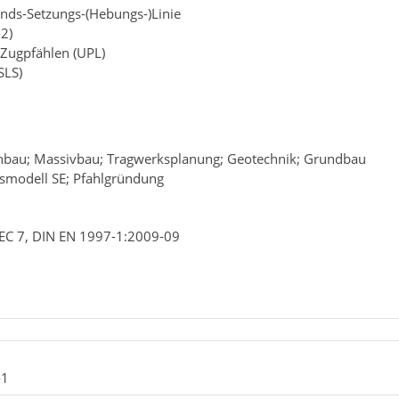
ands-Setzungs-(Hebungs-)Linie
-2)
Zugpfählen (UPL)
SLS)
nbau; Massivbau; Tragwerksplanung; Geotechnik; Grundbau
smodell SE; Pfahlgründung
 EC 7, DIN EN 1997-1:2009-09
-1