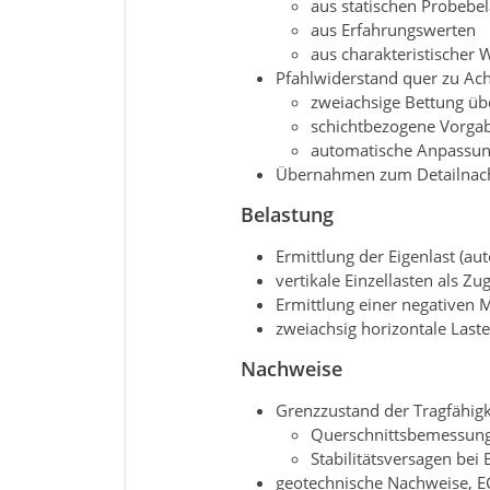
aus statischen Probebe
aus Erfahrungswerten
aus charakteristischer 
Pfahlwiderstand quer zu Ac
zweiachsige Bettung übe
schichtbezogene Vorgab
automatische Anpassun
Übernahmen zum Detailnach
Belastung
Ermittlung der Eigenlast (au
vertikale Einzellasten als Zu
Ermittlung einer negativen
zweiachsig horizontale Las
Nachweise
Grenzzustand der Tragfähigk
Querschnittsbemessung
Stabilitätsversagen bei
geotechnische Nachweise, E