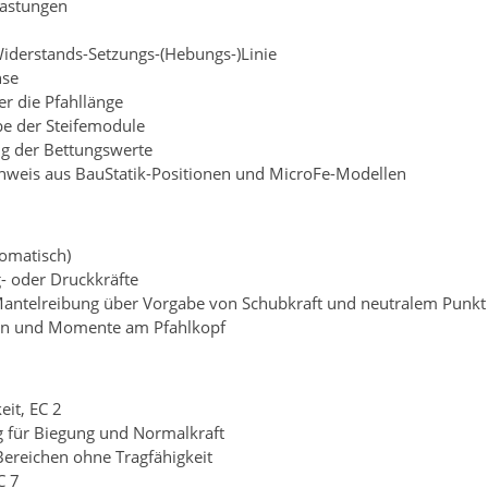
lastungen
Widerstands-Setzungs-(Hebungs-)Linie
hse
r die Pfahllänge
e der Steifemodule
g der Bettungswerte
weis aus BauStatik-Positionen und MicroFe-Modellen
tomatisch)
g- oder Druckkräfte
 Mantelreibung über Vorgabe von Schubkraft und neutralem Punkt
ten und Momente am Pfahlkopf
eit, EC 2
 für Biegung und Normalkraft
 Bereichen ohne Tragfähigkeit
C 7