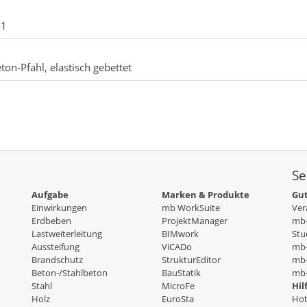
-1
on-Pfahl, elastisch gebettet
Se
Aufgabe
Marken & Produkte
Gut
Einwirkungen
mb WorkSuite
Ver
Erdbeben
ProjektManager
mb-
Lastweiterleitung
BIMwork
Stu
Aussteifung
ViCADo
mb
Brandschutz
StrukturEditor
mb-
Beton-/Stahlbeton
BauStatik
mb-
Stahl
MicroFe
Hil
Holz
EuroSta
Hot