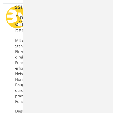
S510.de Stahlbeton-Einzelfundament
Einzelfundamente unter Stützen
effizient und normgerecht
bemessen
Mit dem Modul S510.de
Stahlbeton‑Einzelfundament bemessen Sie
Einzelfundamente nach Eurocode 2 und Eurocode 7
direkt in der BauStatik. Für zentrisch belastete
Fundamente werden Abmessungen, Sohldruck und
erforderliche Bewehrung automatisch ermittelt.
Neben Normalkräften werden auch Momente und
Horizontalkräfte berücksichtigt. Tragwerks- und
Baugrundnachweise werden gemeinsam
durchgeführt. So erhalten Sie eine sichere und
praxisgerechte Lösung für die Bemessung von
Fundamenten unter Stützen.
Dieses Modul ist auch verfügbar als S510.at | .uk