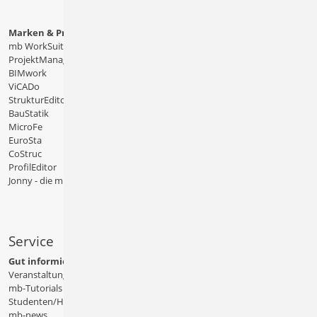
Marken & Produkte
mb WorkSuite
ProjektManager
BIMwork
ViCADo
StrukturEditor
BauStatik
MicroFe
EuroSta
CoStruc
ProfilEditor
Jonny - die mb-App
Service
Gut informiert
Veranstaltungen
mb-Tutorials
Studenten/Hochschule
mb-news