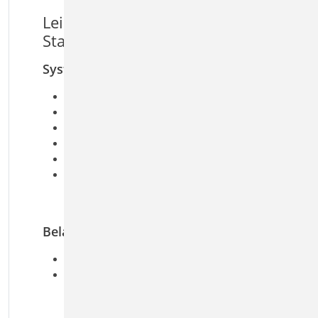
Leistungsmerkmale S510.de
Stahlbeton-Einzelfundament
System
Blockfundamente
zentrische Stützenanordnung
bewehrte oder unbewehrte Ausführung
gleichmäßige Fundamentüberschüttung
anstehendes Grundwasser
Übernahmen zum Detailnachweis aus
BauStatik-Positionen und EuroSta.stahl/holz-
Modellen
Belastung
Ermittlung der Eigenlast (automatisch)
Längskräfte, Momente und Horizontalkräfte
sowie Zusatzlasten aus Theorie II. Ordnung (aus
der Stützenberechnung)