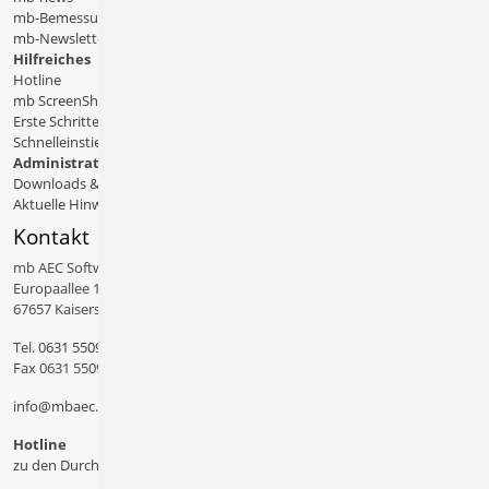
mb-Bemessungstafeln
mb-Newsletter
Hilfreiches
Hotline
mb ScreenShare
Erste Schritte
Schnelleinstiege & Doku
Administratives
Downloads & Patches
Aktuelle Hinweise
Kontakt
mb AEC Software GmbH
Europaallee 14
67657 Kaiserslautern
Tel.
0631 550999 11
Fax 0631 550999 20
info@mbaec.de
Hotline
zu den Durchwahlen