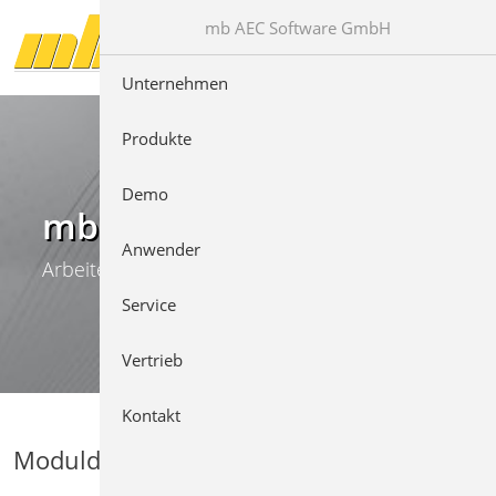
Direkt zur Hauptnavigation springen
Direkt zum Inhalt springen
mb AEC Software GmbH
Unternehmen
Produkte
Demo
mb WorkSuite
Anwender
Arbeiten mit Komfort
Service
Vertrieb
Kontakt
Moduldetails