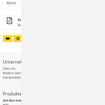
MwSt.
Stahlbetonbau
BauStatik-Module nach DIN EN 1992-1-1
Unternehmen
Über uns
Made in Germany
Karriere/Jobs
Produkte
Auf den ersten Blick
BIM