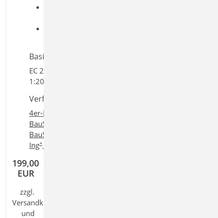
Aufgaben: Beton-/Stahlbetonbau; Massivbau;
Tragwerksplanung; Geotechnik; Grundbau
Detailaufgaben: Berechnungsmodell SE;
Fundament; Stütze
Basiert auf den Normen:
EC 2, DIN EN 1992-1-1:2011-01, EC 7, DIN EN 1997-
1:2009-09
Verfügbar in den Paketen:
4er-Paket
,
10er-Paket
,
Einsteigerpaket "Stahlbeton"
,
BauStatik compact
,
BauStatik classic
,
+
+
BauStatik comfort
,
Ing
compact
,
Ing
classic
,
+
Ing
comfort
199,00
EUR
zzgl.
Versandkosten
und