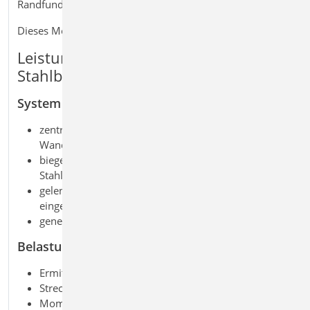
Randfundamenten unter komplexen Lastsituationen.
Dieses Modul ist auch verfügbar als S501.at | .uk
Leistungsmerkmale S501.de
Stahlbeton-Randstreifenfundament
System
zentrische oder exzentrische Anordnung unter der
Wand
biegesteif angeschlossene Stahlbeton-Sohlplatte oder
Stahlbeton-Wand
gelenkige, teilweise eingespannte oder voll
eingespannte Lagerung des Wandkopfs
geneigte Geländeoberfläche
Belastung
Ermittlung der Eigenlast (automatisch)
Streckenlasten in Wandachse (H/V)
Momente an Oberkante Fundament