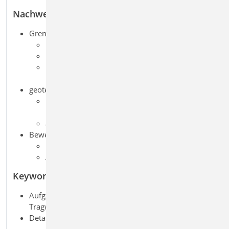
Nachweise
Grenzzustand der Tragfähigkeit, EC 2
Ermittlung der Fundamentabmessungen
Biege- und Querkraftbemessung
Ermittlung der Anschlussbewehrung für
Bodenplatten- und Wandanschluss
geotechnische Nachweise, EC 7
Ermittlung der Bodenpressung unter
Berücksichtigung der Fundamentverdrehung
aufnehmbarer Sohldruck
Bewehrungswahl
Längs- und Querkraftbewehrung im Fundament
Anschlussbewehrung für Wand und Bodenplatte
Keywords
Aufgaben: Beton-/Stahlbetonbau; Massivbau;
Tragwerksplanung; Geotechnik; Grundbau
Detailaufgaben: Fundament; Wand