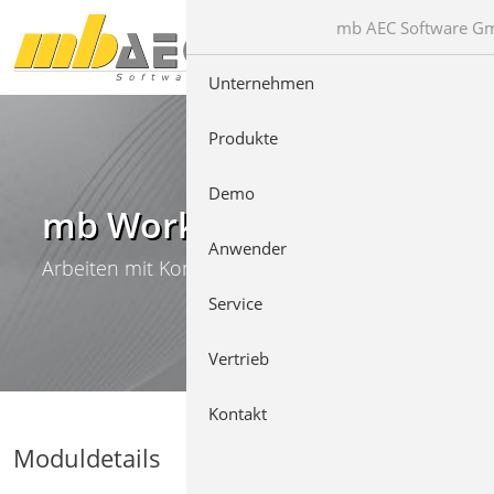
Direkt zur Hauptnavigation springen
Direkt zum Inhalt springen
mb AEC Software G
Unternehmen
Produkte
Demo
mb WorkSuite
Anwender
Arbeiten mit Komfort
Service
Vertrieb
Kontakt
Moduldetails