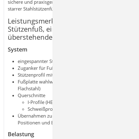
sichere und praxisgerechte Lösung für die Bemessung
starrer Stahlstützenfüße.
Leistungsmerkmale S484.de Stahl-
Stützenfuß, eingespannt mit
überstehender Fußplatte
System
eingespannter Stahl-Stützenfuß mit Fußplatte
Zuganker für Fußplatte
Stützenprofil mit überstehender Fußplatte
Fußplatte wahlweise mit Schubdübel (Profil,
Flachstahl)
Querschnitte
I-Profile (HEA, HEB …)
Schweißprofile (symmetrisch)
Übernahmen zum Detailnachweis aus BauStatik-
Positionen und EuroSta.stahl-Modellen
Belastung