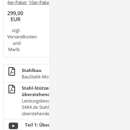
4er-Paket
,
10er-Paket
299,00
EUR
zzgl.
Versandkosten
und
MwSt.
Stahlbau
BauStatik-Module nach DIN EN 1993-1-1
Stahl-Stützenfuß, eingespannt mit
überstehender Fußplatte
Leistungsbeschreibung des BauStatik-Moduls
S484.de Stahl-Stützenfuß, eingespannt mit
überstehender Fußplatte
Teil 1: Übersicht der Grundprinzipien