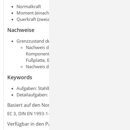
Normalkraft
Moment (einachsig)
Querkraft (zweiachsig)
Nachweise
Grenzzustand der Tragfähigkeit, EC 3
Nachweis des Anschlusses nach der
Komponentenmethode (Schweißnähte, Anker,
Fußplatte, Betonpressung)
Nachweis der Schubkrafteinleitung
Keywords
Aufgaben: Stahlbau; Tragwerksplanung
Detailaufgaben: Anschluss; Stütze
Basiert auf den Normen:
EC 3, DIN EN 1993-1-8:2010-12
Verfügbar in den Paketen: