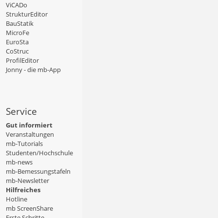
ViCADo
StrukturEditor
BauStatik
MicroFe
EuroSta
CoStruc
ProfilEditor
Jonny - die mb-App
Service
Gut informiert
Veranstaltungen
mb-Tutorials
Studenten/Hochschule
mb-news
mb-Bemessungstafeln
mb-Newsletter
Hilfreiches
Hotline
mb ScreenShare
Erste Schritte