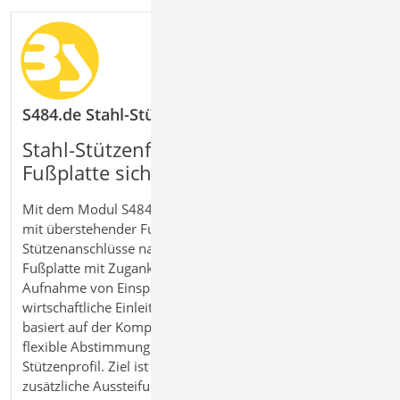
S484.de Stahl-Stützenfuß, eingespannt mit übers
Stahl
‑
St
ü
tzenf
üß
e mit
ü
berstehender
Fu
ß
platte sicher bemessen
Mit dem Modul S484.de Stahl‑Stützenfuß, eingespannt
mit überstehender Fußplatte bemessen Sie biegesteife
Stützenanschlüsse nach Eurocode 3. Die überstehende
Fußplatte mit Zugankern ermöglicht die sichere
Aufnahme von Einspannmomenten und deren
wirtschaftliche Einleitung in das Fundament. Das Modul
basiert auf der Komponentenmethode und erlaubt eine
flexible Abstimmung von Fußplatte, Ankern und
Stützenprofil. Ziel ist eine effiziente Konstruktion ohne
zusätzliche Aussteifungsrippen. So erhalten Sie eine