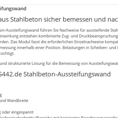
eifungswand
aus Stahlbeton sicher bemessen und na
on‑Aussteifungswand führen Sie Nachweise für aussteifende St
benwirkung entstehen kombinierte Zug‑ und Druckbeanspruchung
erden. Das Modul fasst die erforderlichen Einzelnachweise kom
messung innerhalb einer Position. Belastungen in Scheiben- und 
ichtigt.
 und strukturierte Lösung für die Bemessung von Aussteifungswä
S442.de Stahlbeton-Aussteifungswand
g
und Wandbreite
g oder eingespannt
 Nachweisabschnitte (Bereiche mit konstanter Bewehrungsanordn