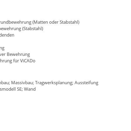
rundbewehrung (Matten oder Stabstahl)
bewehrung (Stabstahl)
denden
ng
iver Bewehrung
ehrung für ViCADo
nbau; Massivbau; Tragwerksplanung; Aussteifung
gsmodell SE; Wand