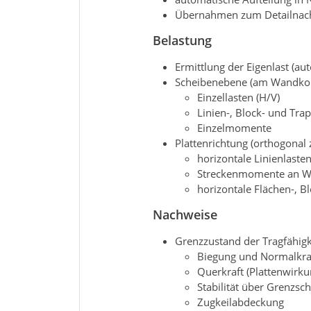
Übernahmen zum Detailnach
Belastung
Ermittlung der Eigenlast (au
Scheibenebene (am Wandko
Einzellasten (H/V)
Linien-, Block- und Tra
Einzelmomente
Plattenrichtung (orthogonal
horizontale Linienlaste
Streckenmomente an W
horizontale Flächen-, B
Nachweise
Grenzzustand der Tragfähigk
Biegung und Normalkra
Querkraft (Plattenwirku
Stabilität über Grenzs
Zugkeilabdeckung