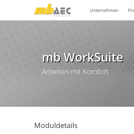
Direkt zur Hauptnavigation springen
Direkt zum Inhalt springen
Unternehmen
Pr
mb WorkSuite
Arbeiten mit Komfort
Moduldetails