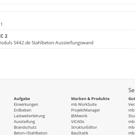
-1
EC 2
Moduls S442.de Stahlbeton-Aussteifungswand
Se
Aufgabe
Marken & Produkte
Gut
Einwirkungen
mb WorkSuite
Ver
Erdbeben
ProjektManager
mb-
Lastweiterleitung
BIMwork
Stu
Aussteifung
ViCADo
mb
Brandschutz
StrukturEditor
mb-
Beton-/Stahlbeton
BauStatik
mb-