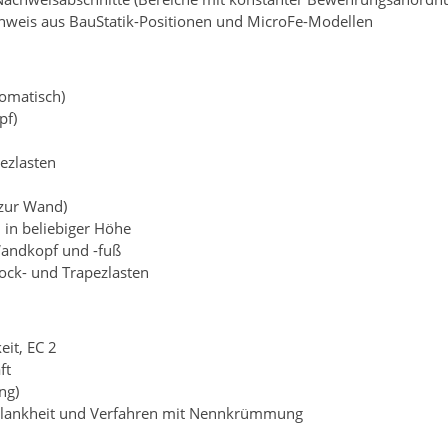
weis aus BauStatik-Positionen und MicroFe-Modellen
tomatisch)
pf)
pezlasten
 zur Wand)
n in beliebiger Höhe
andkopf und -fuß
lock- und Trapezlasten
eit, EC 2
ft
ng)
chlankheit und Verfahren mit Nennkrümmung