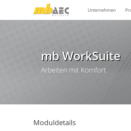
Direkt zur Hauptnavigation springen
Direkt zum Inhalt springen
Unternehmen
Pr
mb WorkSuite
Arbeiten mit Komfort
Moduldetails