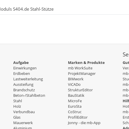
oduls S404.de Stahl-Stütze
Se
Aufgabe
Marken & Produkte
Gut
Einwirkungen
mb WorkSuite
Ver
Erdbeben
ProjektManager
mb-
Lastweiterleitung
BIMwork
Stu
Aussteifung
ViCADo
mb
Brandschutz
StrukturEditor
mb-
Beton-/Stahlbeton
BauStatik
mb-
Stahl
MicroFe
Hil
Holz
EuroSta
Hot
Verbundbau
CoStruc
mb 
Glas
ProfilEditor
Ers
Mauerwerk
Jonny - die mb-App
Sch
Aluminium
Adm