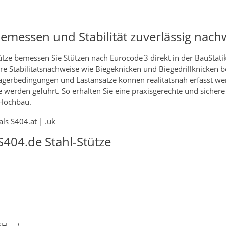
bemessen und Stabilität zuverlässig nac
tze bemessen Sie Stützen nach Eurocode 3 direkt in der BauStati
e Stabilitätsnachweise wie Biegeknicken und Biegedrillknicken be
Lagerbedingungen und Lastansätze können realitätsnah erfasst w
werden geführt. So erhalten Sie eine praxisgerechte und sichere
 Hochbau.
ls S404.at | .uk
404.de Stahl-Stütze
SH, …)