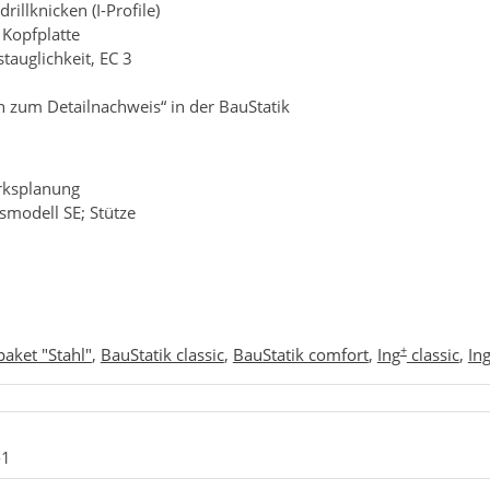
illknicken (I-Profile)
Kopfplatte
auglichkeit, EC 3
zum Detailnachweis“ in der BauStatik
rksplanung
smodell SE; Stütze
+
paket "Stahl"
,
BauStatik classic
,
BauStatik comfort
,
Ing
classic
,
In
-1