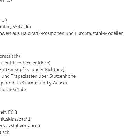
, …)
ditor, S842.de)
eis aus BauStatik-Positionen und EuroSta.stahl-Modellen
tomatisch)
zentrisch / exzentrisch)
Stützenkopf (x- und y-Richtung)
k- und Trapezlasten über Stützenhöhe
f und -fuß (um x- und y-Achse)
aus S031.de
eit, EC 3
ttsklasse (c/t)
rsatzstabverfahren
tisch