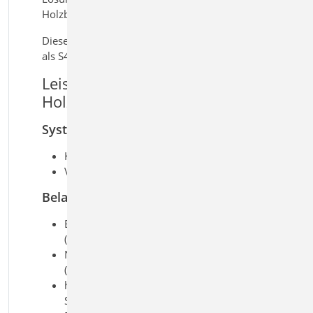
Holzbau.
Dieses Modul ist auch verfügbar
als S400.at | .uk
Leistungsmerkmale S400.de
Holz-Stütze
System
Krag- und Pendelstützen
Vorgabe der Knicklängen
Belastung
Ermittlung der Eigenlast
(automatisch)
Normalkraft am Stützenkopf
(zentrisch oder exzentrisch)
horizontale Einzellasten am
Stützenkopf (x- und y-Richtung)