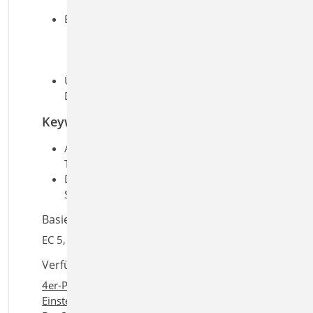
Durchhang
Brandfall
brandreduzierter Querschnitt
oder Eigenschaften
Biegung und Querkraft
Übergaben für „Übernahmen zum
Detailnachweis“ in der BauStatik
Keywords
Aufgaben: Holzbau;
Tragwerksplanung
Detailaufgaben: Berechnungsmodell
SE; Stütze
Basiert auf den Normen:
EC 5, DIN EN 1995-1-1:2010-12
Verfügbar in den Paketen:
4er-Paket
,
10er-Paket
,
Einsteigerpaket "Holz"
,
BauStatik compact
,