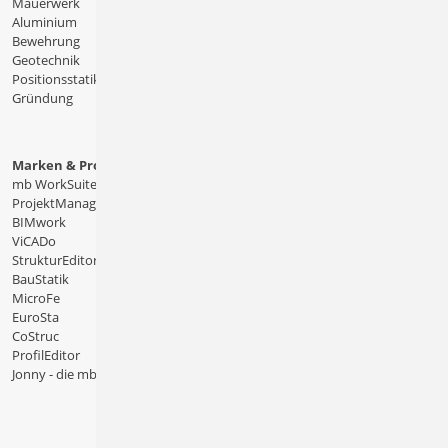
Mauerwerk
Aluminium
Bewehrung
Geotechnik
Positionsstatik
Gründung
Marken & Produkte
mb WorkSuite
ProjektManager
BIMwork
ViCADo
StrukturEditor
BauStatik
MicroFe
EuroSta
CoStruc
ProfilEditor
Jonny - die mb-App