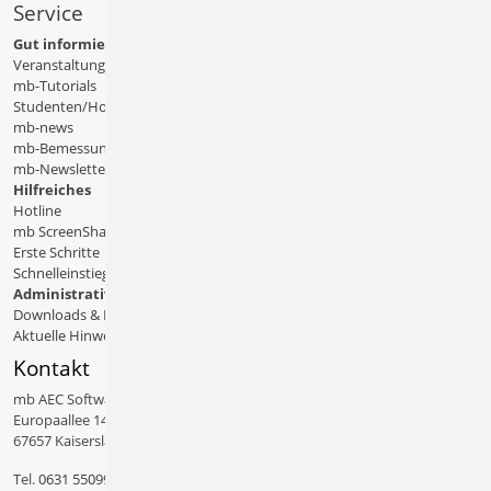
Service
Gut informiert
Veranstaltungen
mb-Tutorials
Studenten/Hochschule
mb-news
mb-Bemessungstafeln
mb-Newsletter
Hilfreiches
Hotline
mb ScreenShare
Erste Schritte
Schnelleinstiege & Doku
Administratives
Downloads & Patches
Aktuelle Hinweise
Kontakt
mb AEC Software GmbH
Europaallee 14
67657 Kaiserslautern
Tel.
0631 550999 11