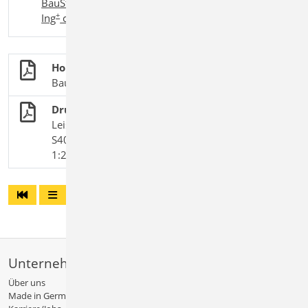
BauStatik classic
,
BauStatik comfort
,
+
+
+
Ing
compact
,
Ing
classic
,
Ing
comfort
Holzbau
BauStatik-Module nach DIN EN 1995-1-1
Druckbeanspruchte Holzstützen
Leistungsbeschreibung des BauStatik-Moduls
S400.de Holz-Stütze – EC 5, DIN EN 1995-1-
1:2010-12
Unternehmen
Über uns
Made in Germany