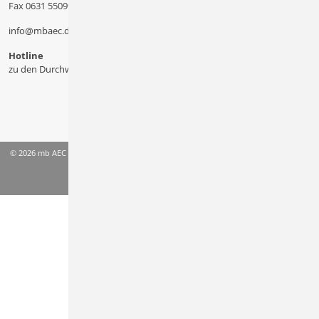
Fax 0631 550999 20
info@mbaec.de
Hotline
zu den Durchwahlen
© 2026 mb AEC Software GmbH
AGB
Datenschutzinformation
Impressum