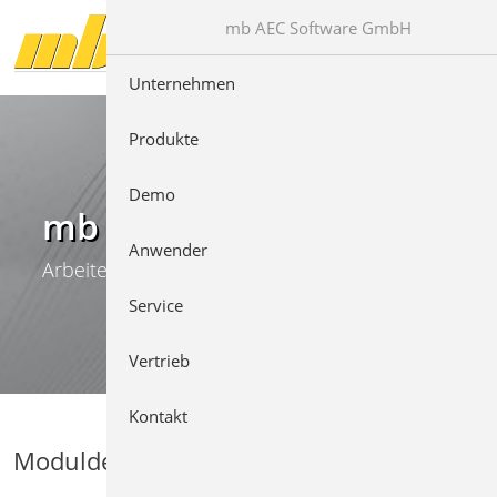
Direkt zur Hauptnavigation springen
Direkt zum Inhalt springen
mb AEC Software GmbH
Unternehmen
Produkte
Demo
mb WorkSuite
Anwender
Arbeiten mit Komfort
Service
Vertrieb
Kontakt
Moduldetails