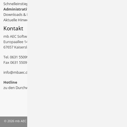
Schnelleinstiege & Doku
Administratives
Downloads & Patches
Aktuelle Hinweise
Kontakt
mb AEC Software GmbH
Europaallee 14
67657 Kaiserslautern
Tel.
0631 550999 11
Fax 0631 550999 20
info@mbaec.de
Hotline
zu den Durchwahlen
© 2026 mb AEC Software GmbH