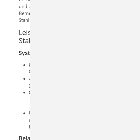
und praxisgerechte Lösung für die
Bemessung von Stegöffnungen im
Stahlbau.
Leistungsmerkmale S398.de
Stahl-Stegöffnung
System
kreisförmige und rechteckige
Öffnungen
wahlweise mit horizontalen Steifen
(oben/unten)
Querschnitte
I-Profile (HEA, HEB, …)
Schweißprofile (symmetrisch)
Übernahmen zum Detailnachweis
aus BauStatik-Positionen und
EuroSta.stahl-Modellen
Belastung