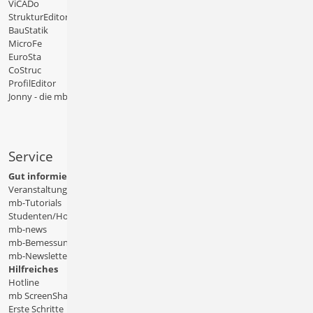
ViCADo
StrukturEditor
BauStatik
MicroFe
EuroSta
CoStruc
ProfilEditor
Jonny - die mb-App
Service
Gut informiert
Veranstaltungen
mb-Tutorials
Studenten/Hochschule
mb-news
mb-Bemessungstafeln
mb-Newsletter
Hilfreiches
Hotline
mb ScreenShare
Erste Schritte