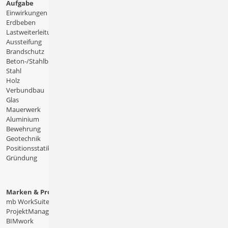
Aufgabe
Einwirkungen
Erdbeben
Lastweiterleitung
Aussteifung
Brandschutz
Beton-/Stahlbeton
Stahl
Holz
Verbundbau
Glas
Mauerwerk
Aluminium
Bewehrung
Geotechnik
Positionsstatik
Gründung
Marken & Produkte
mb WorkSuite
ProjektManager
BIMwork