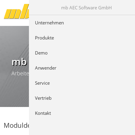
Direkt zur Hauptnavigation springen
Direkt zum Inhalt springen
mb AEC Software GmbH
Unternehmen
Produkte
Demo
mb WorkSuite
Anwender
Arbeiten mit Komfort
Service
Vertrieb
Kontakt
Moduldetails