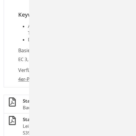
Steifenlänge (oben/unten)
Keywords
Aufgaben: Stahlbau;
Tragwerksplanung
Detailaufgaben: Detailnachweis
Basiert auf den Normen:
EC 3, DIN EN 1993-1-1:2010-12
Verfügbar in den Paketen:
4er-Paket
,
10er-Paket
Stahlbau
BauStatik-Module nach DIN EN 1993-1-1
Stahl-Stegöffnung
Leistungsbeschreibung des BauStatik-Moduls
S398.de Stahl-Stegöffnung