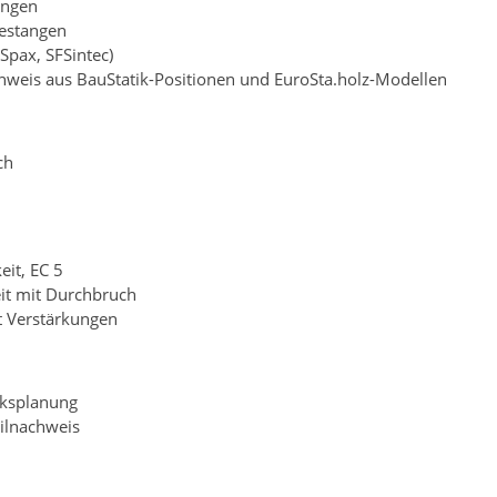
angen
estangen
Spax, SFSintec)
eis aus BauStatik-Positionen und EuroSta.holz-Modellen
ch
eit, EC 5
eit mit Durchbruch
t Verstärkungen
rksplanung
ailnachweis