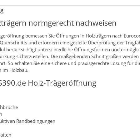
ng
zträgern normgerecht nachweisen
geröffnung bemessen Sie Öffnungen in Holzträgern nach Euroco
uerschnitts und erfordern eine gezielte Überprüfung der Tragfäh
l berücksichtigt unterschiedliche Öffnungsformen und ermöglic
wirkung sicherzustellen. Die maßgebenden Schnittgrößen werden
rt. So erhalten Sie eine sichere und praxisgerechte Lösung für 
n im Holzbau.
S390.de Holz-Trägeröffnung
chbrüche
n
ruktiven Randbedingungen
latten