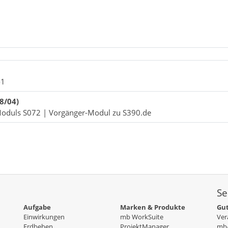
-1
8/04)
Moduls S072 | Vorgänger-Modul zu S390.de
Se
Aufgabe
Marken & Produkte
Gut
Einwirkungen
mb WorkSuite
Ver
Erdbeben
ProjektManager
mb-