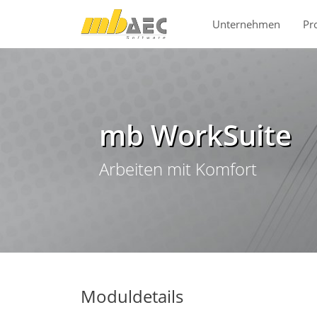
Direkt zur Hauptnavigation springen
Direkt zum Inhalt springen
Unternehmen
Pr
mb WorkSuite
Arbeiten mit Komfort
Moduldetails