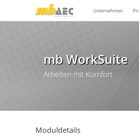
Direkt zur Hauptnavigation springen
Direkt zum Inhalt springen
Unternehmen
Pr
mb WorkSuite
Arbeiten mit Komfort
Moduldetails