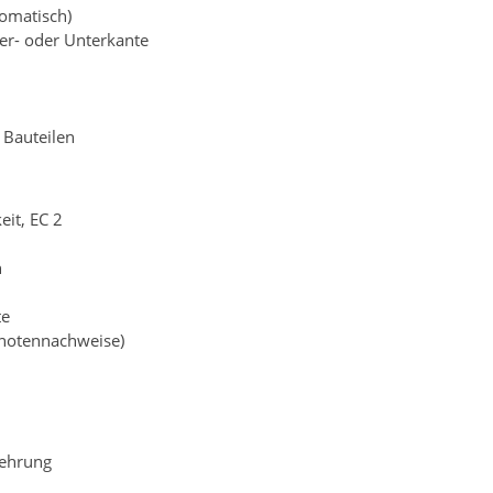
tomatisch)
er- oder Unterkante
 Bauteilen
eit, EC 2
n
te
Knotennachweise)
ehrung