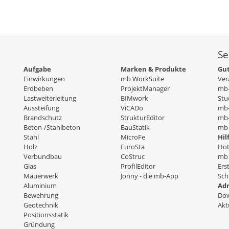
Se
Aufgabe
Marken & Produkte
Gut
Einwirkungen
mb WorkSuite
Ver
Erdbeben
ProjektManager
mb-
Lastweiterleitung
BIMwork
Stu
Aussteifung
ViCADo
mb
Brandschutz
StrukturEditor
mb-
Beton-/Stahlbeton
BauStatik
mb-
Stahl
MicroFe
Hil
Holz
EuroSta
Hot
Verbundbau
CoStruc
mb 
Glas
ProfilEditor
Ers
Mauerwerk
Jonny - die mb-App
Sch
Aluminium
Adm
Bewehrung
Dow
Geotechnik
Akt
Positionsstatik
Gründung