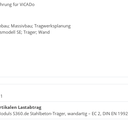
ehrung für ViCADo
nbau; Massivbau; Tragwerksplanung
smodell SE; Träger; Wand
-1
rtikalen Lastabtrag
oduls S360.de Stahlbeton-Träger, wandartig – EC 2, DIN EN 199