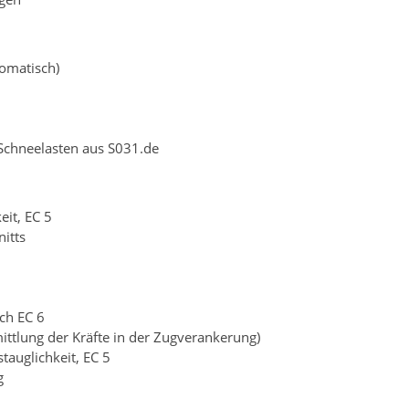
tomatisch)
chneelasten aus S031.de
eit, EC 5
itts
ch EC 6
mittlung der Kräfte in der Zugverankerung)
auglichkeit, EC 5
g