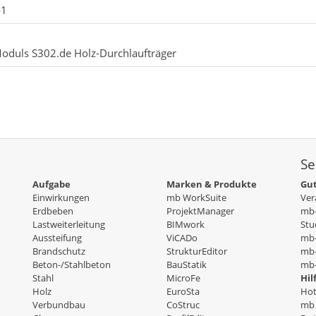
-1
Moduls S302.de Holz-Durchlaufträger
Se
Aufgabe
Marken & Produkte
Gut
Einwirkungen
mb WorkSuite
Ver
Erdbeben
ProjektManager
mb-
Lastweiterleitung
BIMwork
Stu
Aussteifung
ViCADo
mb
Brandschutz
StrukturEditor
mb-
Beton-/Stahlbeton
BauStatik
mb-
Stahl
MicroFe
Hil
Holz
EuroSta
Hot
Verbundbau
CoStruc
mb 