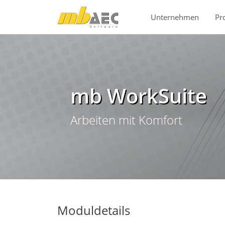
Direkt zur Hauptnavigation springen
Direkt zum Inhalt springen
Unternehmen
Pr
mb WorkSuite
Arbeiten mit Komfort
Moduldetails