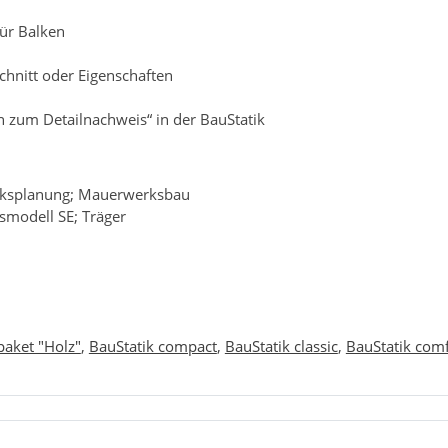
ür Balken
chnitt oder Eigenschaften
zum Detailnachweis“ in der BauStatik
rksplanung; Mauerwerksbau
smodell SE; Träger
paket "Holz"
,
BauStatik compact
,
BauStatik classic
,
BauStatik comf