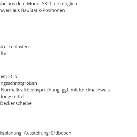
abe aus dem Modul S820.de möglich
weis aus BauStatik-Positionen
treckenlasten
fte
eit, EC 5
ungsschnittgrößen
 Normalkraftbeanspruchung, ggf. mit Knicknachweis
dungsmittel
 Deckenscheibe
ksplanung; Aussteifung; Erdbeben