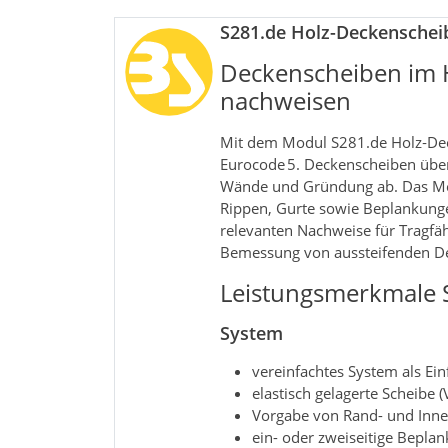
S281.de Holz-Deckenschei
Deckenscheiben im 
nachweisen
Mit dem Modul S281.de Holz‑Dec
Eurocode 5. Deckenscheiben über
Wände und Gründung ab. Das Modu
Rippen, Gurte sowie Beplankunge
relevanten Nachweise für Tragfäh
Bemessung von aussteifenden D
Leistungsmerkmale S
System
vereinfachtes System als Ei
elastisch gelagerte Scheibe 
Vorgabe von Rand- und Inne
ein- oder zweiseitige Bepla