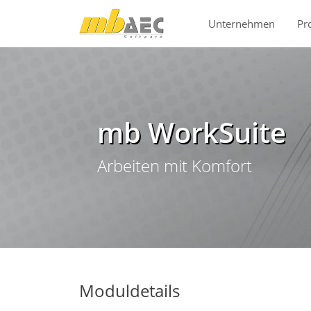
Direkt zur Hauptnavigation springen
Direkt zum Inhalt springen
Unternehmen
Pr
mb WorkSuite
Arbeiten mit Komfort
Moduldetails