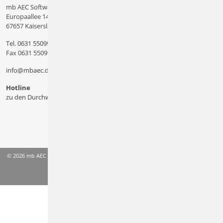
mb AEC Software GmbH
Europaallee 14
67657 Kaiserslautern
Tel.
0631 550999 11
Fax 0631 550999 20
info@mbaec.de
Hotline
zu den Durchwahlen
© 2026 mb AEC Software GmbH
AGB
Datenschutzinformation
Impressum