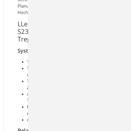
Planung von Treppenkonstruktionen im
Hochbau.
LLeistungsmerkmale
S230.de Stahlbeton-
Treppenlauf
System
Treppenlauf ohne Podest
Treppenlauf mit unterem und/oder
oberem Podest
Treppenlauf mit zusätzlichem
Zwischenpodest
unterschiedliche Plattendicken für
Treppenlauf und Podest
frei drehbare oder elastisch
eingespannte Endauflager
Anschluss mit Schöck Tronsole®
Belastung