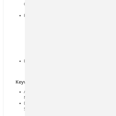
Gebrauchstauglichkeit, EC 2
Biegeschlankheit
Bewehrungswahl
Wahl der Biegebewehrung
Wahl der Querkraftbewehrung
Wahl der Konsolenbewehrung
Vorgabe von minimalem und
maximalem Stabdurchmesser
und Stababstand getrennt für
Zug- und Querbewehrung
Brandfall
Brandschutz nach DIN EN 1992-
1-2, Abs. 5.7.2
Keywords
Aufgaben: Beton-/Stahlbetonbau;
Massivbau; Tragwerksplanung
Detailaufgaben: Berechnungsmodell
SE; Treppe