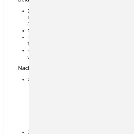
Ermittlung des Eigengewichts von
Treppenlauf und -stufen
(automatisch)
Gleichlasten aus Putz und Belag
lotrechte Nutzlasten auf den
Treppenläufen und auf den Podesten
zusätzliche ständige bzw.
veränderliche Blocklasten
Nachweise
Grenzzustand der Tragfähigkeit, EC 2
Biegebemessung
Querkraftbemessung
Mindestbewehrungen
Konsolenbemessung An- und
Austritt
Bemessung Schöck Tronsole®
nach Z-15.7-359
Grenzzustand der