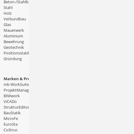
Beton-/Stahlbeton
Stahl
Holz
Verbundbau
Glas
Mauerwerk
Aluminium
Bewehrung
Geotechnik
Positionsstatik
Gründung
Marken & Produkte
mb WorkSuite
ProjektManager
BIMwork
ViCADo
StrukturEditor
BauStatik
MicroFe
EuroSta
CoStruc