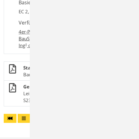
Basiert auf den Normen:
EC 2, DIN EN 1992-1-1:2011-01
Verfügbar in den Paketen:
4er-Paket
,
10er-Paket
,
BauStatik classic
,
+
BauStatik comfort
,
Ing
classic
,
+
Ing
comfort
Stahlbetonbau
BauStatik-Module nach DIN EN 1992-1-1
Gerade Treppenläufe
Leistungsbeschreibung des BauStatik-Moduls
S230.de Stahlbeton-Treppenlauf