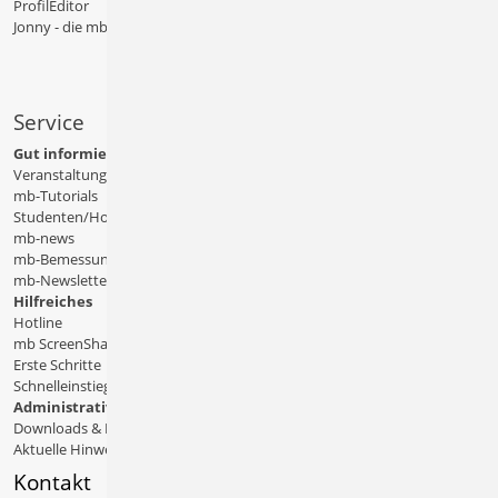
ProfilEditor
Jonny - die mb-App
Service
Gut informiert
Veranstaltungen
mb-Tutorials
Studenten/Hochschule
mb-news
mb-Bemessungstafeln
mb-Newsletter
Hilfreiches
Hotline
mb ScreenShare
Erste Schritte
Schnelleinstiege & Doku
Administratives
Downloads & Patches
Aktuelle Hinweise
Kontakt