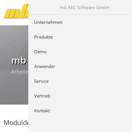
Direkt zur Hauptnavigation springen
Direkt zum Inhalt springen
mb AEC Software GmbH
Unternehmen
Produkte
Demo
mb WorkSuite
Anwender
Arbeiten mit Komfort
Service
Vertrieb
Kontakt
Moduldetails