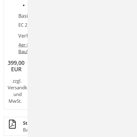
Detailaufgaben: Decke; 2D Deckensystem
Basiert auf den Normen:
EC 2, DIN EN 1992-1-1:2011-01
Verfügbar in den Paketen:
4er-Paket
,
10er-Paket
,
BauStatik classic
,
+
+
BauStatik comfort
,
Ing
classic
,
Ing
comfort
399,00
EUR
zzgl.
Versandkosten
und
MwSt.
Stahlbetonbau
BauStatik-Module nach DIN EN 1992-1-1