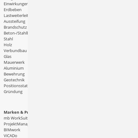
Einwirkungen
Erdbeben
Lastweiterleitung
Aussteifung
Brandschutz
Beton-/Stahlbeton
Stahl
Holz
Verbundbau
Glas
Mauerwerk
Aluminium
Bewehrung
Geotechnik
Positionsstatik
Gründung
Marken & Produkte
mb WorkSuite
ProjektManager
BIMwork
ViCADo