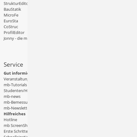
StrukturEditor
BauStatik
MicroFe
EuroSta
CoStruc
ProfilEditor
Jonny - die mb-App
Service
Gut informiert
Veranstaltungen
mb-Tutorials
Studenten/Hochschule
mb-news
mb-Bemessungstafeln
mb-Newsletter
Hilfreiches
Hotline
mb ScreenShare
Erste Schritte