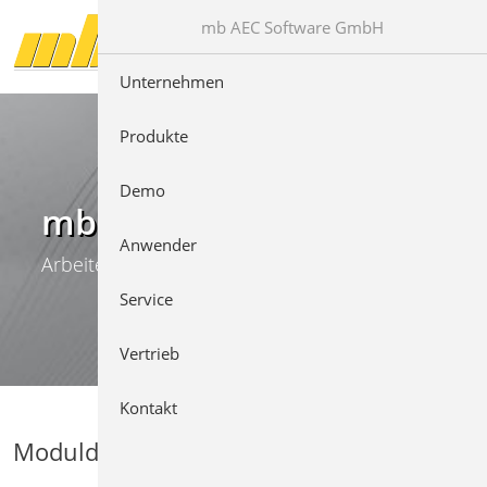
Direkt zur Hauptnavigation springen
Direkt zum Inhalt springen
mb AEC Software GmbH
Unternehmen
Produkte
Demo
mb WorkSuite
Anwender
Arbeiten mit Komfort
Service
Vertrieb
Kontakt
Moduldetails