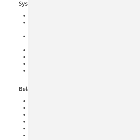
System
abschnittsweise gelagerte Rechteckplatten
frei drehbare oder elastisch eingespannte
Lagerung
Lagerung durch Stützen aus Stahlbeton oder
Mauerwerk
rechteckige Deckenöffnungen
Stürze über Wandöffnungen
feldweise unterschiedliche Plattendicken
optionale Eingabe der Querdehnzahl und des
Drillminderungsfaktors
Belastung
Gleichlasten
Einzellasten mit Aufstandsfläche
Streifenlasten mit Aufstandsfläche
Randlinienlasten
Randmomente
Lastabtrag von aufliegenden Bauteilen