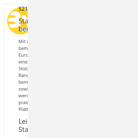
S210.de Stahlbeton-Plattensystem
Stahlbeton Plattensysteme sicher
bemessen und nachweisen
Mit dem Modul S210.de Stahlbeton‑Plattensystem
bemessen Sie orthogonale Plattensysteme nach
Eurocode 2 direkt in der BauStatik – ohne Einsatz
eines separaten FEM‑Programms. Platten mit
Stützen, Öffnungen und abschnittsweise gelagerten
Rändern werden realitätsnah abgebildet und
bemessen. Unterschiedliche Lagerbedingungen
sowie Lastansätze können flexibel berücksichtigt
werden. So erhalten Sie eine effiziente und
praxisgerechte Lösung für die Berechnung einfacher
Plattensysteme im Hochbau.
Leistungsmerkmale S210.de
Stahlbeton-Plattensystem