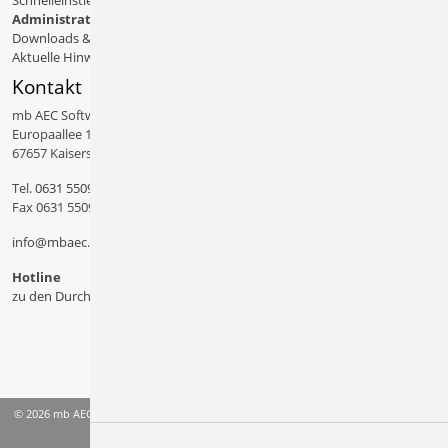
Schnelleinstiege & Doku
Administratives
Downloads & Patches
Aktuelle Hinweise
Kontakt
mb AEC Software GmbH
Europaallee 14
67657 Kaiserslautern
Tel.
0631 550999 11
Fax 0631 550999 20
info@mbaec.de
Hotline
zu den Durchwahlen
© 2026 mb AEC Software GmbH