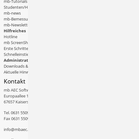
mb-Tutorials
Studenten/Hochschule
mb-news
mb-Bemessungstafeln
mb-Newsletter
Hilfreiches
Hotline
mb ScreenShare
Erste Schritte
Schnelleinstiege & Doku
Administratives
Downloads & Patches
Aktuelle Hinweise
Kontakt
mb AEC Software GmbH
Europaallee 14
67657 Kaiserslautern
Tel.
0631 550999 11
Fax 0631 550999 20
info@mbaec.de