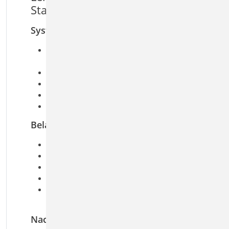
Stahlbeton-Platte, einachsig
System
Einfeld- oder Durchlaufplatten mit oder ohne
Kragarme
einachsige Beanspruchung
rechteckige Querschnitte
elastische Auflagerbedingungen
Einspannung der Endauflager
Belastung
Ermittlung der Eigenlast (automatisch)
Gleich- und Blocklasten
Linienlasten quer zur Spannrichtung
Auflagerverschiebung
Einzellasten mit Ermittlung der mitwirkenden
Plattenbreite
Nachweise