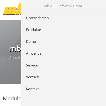
Direkt zur Hauptnavigation springen
Direkt zum Inhalt springen
mb AEC Software GmbH
Unternehmen
Produkte
Demo
mb WorkSuite
Anwender
Arbeiten mit Komfort
Service
Vertrieb
Kontakt
Moduldetails