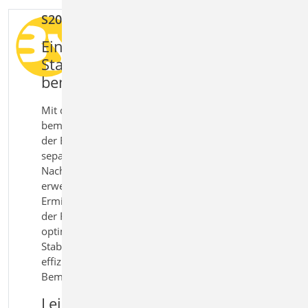
S200.de Stahlbeton-Platte, einachsig
Einachsig gespannte
Stahlbetonplatten sicher
bemessen und nachweisen
Mit dem Modul S200.de Stahlbeton-Platte, einachsig
bemessen Sie einachsig gespannte Platten direkt in
der BauStatik nach Eurocode 2 – ohne Einsatz eines
separaten FEM‑Programms. Neben klassischen
Nachweisen für Biegung und Querkraft werden
erweiterte Funktionen wie die automatische
Ermittlung mitwirkender Breiten unter Einzellasten,
der Fugennachweis für Elementdecken sowie eine
optimierte Bewehrungswahl aus Matten und
Stabstahl berücksichtigt. So erhalten Sie eine
effiziente und praxisgerechte Lösung für die
Bemessung von Stahlbetonplatten.
Leistungmerkmale S200.de