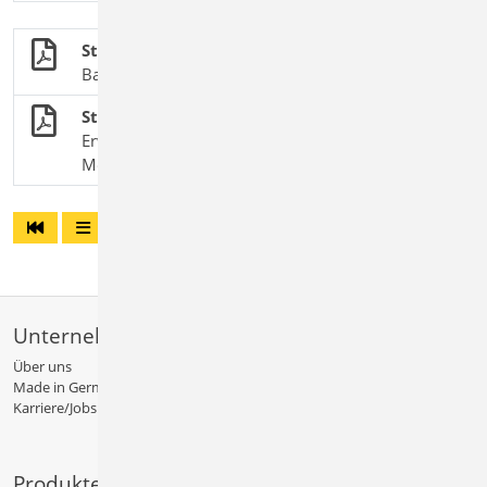
Stahlbetonbau
BauStatik-Module nach DIN EN 1992-1-1
Stahlbetonplatten nach EC 2
Erweiterter Leistungsumfang des BauStatik-
Moduls S200.de Stahlbetonplatte, einachsig
Unternehmen
Über uns
Made in Germany
Karriere/Jobs
Produkte