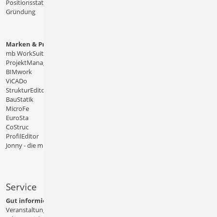
Positionsstatik
Gründung
Marken & Produkte
mb WorkSuite
ProjektManager
BIMwork
ViCADo
StrukturEditor
BauStatik
MicroFe
EuroSta
CoStruc
ProfilEditor
Jonny - die mb-App
Service
Gut informiert
Veranstaltungen