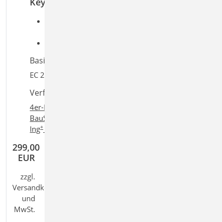
Keywords
Aufgaben: Beton-/Stahlbetonbau; Massivbau;
Tragwerksplanung
Detailaufgaben: Decke
Basiert auf den Normen:
EC 2, DIN EN 1992-1-1:2011-01
Verfügbar in den Paketen:
4er-Paket
,
10er-Paket
,
BauStatik compact
,
+
BauStatik classic
,
BauStatik comfort
,
Ing
compact
,
+
+
Ing
classic
,
Ing
comfort
299,00
EUR
zzgl.
Versandkosten
und
MwSt.