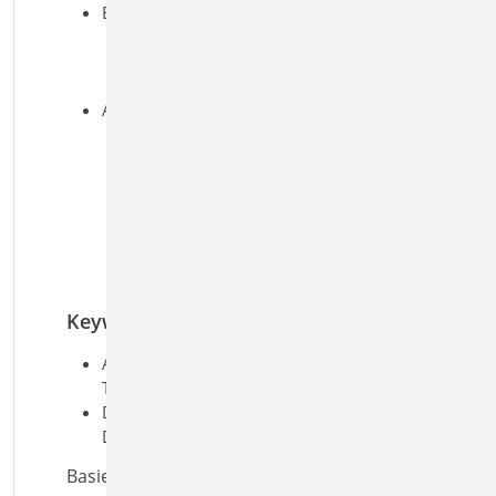
Brandfall
brandreduzierter Querschnitt
oder Eigenschaften
Biegung und Querkraft
Anschlüsse
Nachweis Balkenanschluss über
Balkenschuhe
alle Lagerpunkte
(Querdrucknachweis,
Zugverankerung über Nägel,
Schrauben, Sparren-Pfetten-
Anker)
Keywords
Aufgaben: Holzbau;
Tragwerksplanung
Detailaufgaben: Dach; Träger;
Detailnachweis; Anschluss
Basiert auf den Normen: