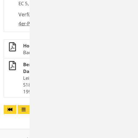
EC 5, DIN EN 1995-1-1:2010-12
Verfügbar in den Paketen:
4er-Paket
,
10er-Paket
Holzbau
BauStatik-Module nach DIN EN 1995-1-1
Bemessung von Auswechselungen in
Dachlage
Leistungsbeschreibung des BauStatik-Moduls
S182.de Holz-Sparrenwechsel – EC 5, DIN EN
1995-1-1:2010-12