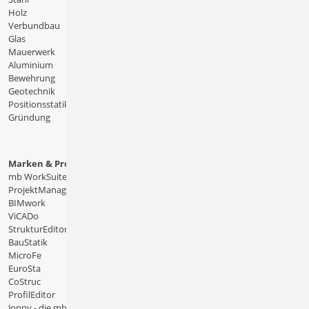
Holz
Verbundbau
Glas
Mauerwerk
Aluminium
Bewehrung
Geotechnik
Positionsstatik
Gründung
Marken & Produkte
mb WorkSuite
ProjektManager
BIMwork
ViCADo
StrukturEditor
BauStatik
MicroFe
EuroSta
CoStruc
ProfilEditor
Jonny - die mb-App