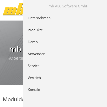
Direkt zur Hauptnavigation springen
Direkt zum Inhalt springen
mb AEC Software GmbH
Unternehmen
Produkte
Demo
mb WorkSuite
Anwender
Arbeiten mit Komfort
Service
Vertrieb
Kontakt
Moduldetails