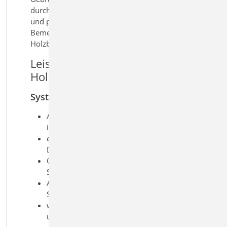
durchgeführt. So erhalten Sie eine sichere
und praxisgerechte Lösung für die
Bemessung von Dachöffnungen im
Holzbau.
Leistungsmerkmale S182.de
Holz-Sparrenwechsel
System
Auswechslung einer Sparrenlage
infolge Öffnung
einachsig gespannte Einfeld- oder
Durchlaufsparren
Öffnung über Abmessung und Anzahl
Stichsparren
Aufteilung in Wechsel, Wechsel- und
Stichsparren
wahlweise unterschiedliche Material-
und Querschnittsangaben je Sparren