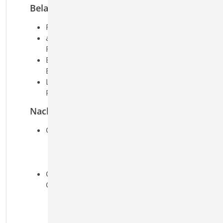
Belastung
Flächenlasten auf die Dachfläche
automatische Verteilung der
Flächenlasten auf die Sparren
Block-, Trapez- und Einzellasten auf
Balken
Lastabtrag von angeschlossenen
Positionen
Nachweise
Grenzzustand der Tragfähigkeit, EC 5
Biegetragfähigkeit
Querkrafttragfähigkeit
Lagesicherheit
Grenzzustand der
Gebrauchstauglichkeit, EC 5
elastische Durchbiegung
Enddurchbiegung
Durchhang