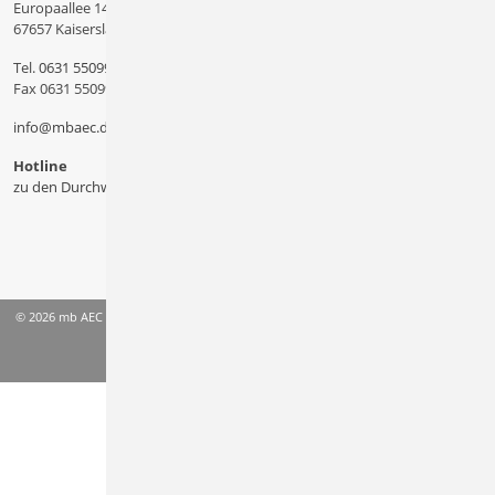
Europaallee 14
67657 Kaiserslautern
Tel.
0631 550999 11
Fax 0631 550999 20
info@mbaec.de
Hotline
zu den Durchwahlen
© 2026 mb AEC Software GmbH
AGB
Datenschutzinformation
Impressum