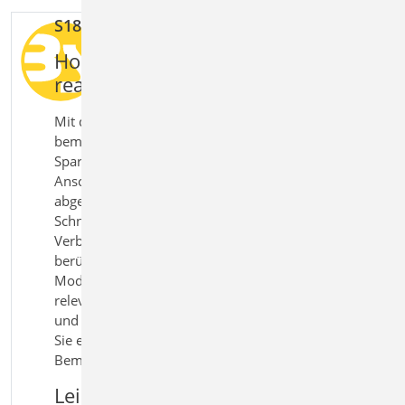
S180.de Holz-Kehlbalkenanschluss
Holzanschlüsse im Dachtragwerk
realitätsnah berechnen
Mit dem Modul S180.de Holz‑Kehlbalkenanschluss
bemessen Sie Verbindungen zwischen Kehlbalken,
Sparren und Pfetten nach Eurocode 5. Typische
Anschlussdetails im Dachbau können realitätsnah
abgebildet und unter den maßgebenden
Schnittgrößen untersucht werden. Unterschiedliche
Verbindungsmittel und Anschlussarten werden
berücksichtigt und ermöglichen eine flexible
Modellierung praxisüblicher Konstruktionen. Alle
relevanten Nachweise für Holz, Verbindungsmittel
und Kontaktpressungen werden geführt. So erhalten
Sie eine sichere und praxisgerechte Lösung für die
Bemessung von Kehlbalkenanschlüssen im Holzbau.
Leistungsmerkmale S180.de Holz-