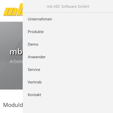
Direkt zur Hauptnavigation springen
Direkt zum Inhalt springen
mb AEC Software GmbH
Unternehmen
Produkte
Demo
mb WorkSuite
Anwender
Arbeiten mit Komfort
Service
Vertrieb
Kontakt
Moduldetails