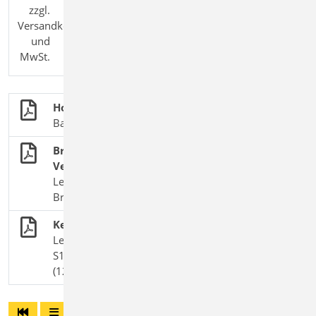
zzgl.
Versandkosten
und
MwSt.
Holzbau
BauStatik-Module nach DIN EN 1995-1-1
Brandnachweise für Bauteile mit
Verbindungsmittel
Leistungsübersicht zum Thema „baulicher
Brandschutz“
Kehlbalkenanschluss
Leistungsbeschreibung des BauStatik-Moduls
S122 Holz-Kehlbalkenanschluss, DIN 1052
(12/08) | Vorgänger-Modul zu S180.de