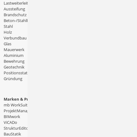
Lastweiterleitung
Aussteifung
Brandschutz
Beton-/Stahlbeton
Stahl
Holz
Verbundbau
Glas
Mauerwerk
Aluminium
Bewehrung
Geotechnik
Positionsstatik
Gründung
Marken & Produkte
mb WorkSuite
ProjektManager
BIMwork
ViCADo
StrukturEditor
BauStatik