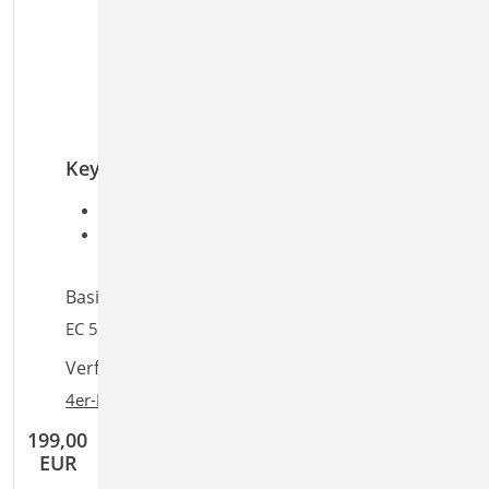
Sparrens in vertikaler/horizontaler
Richtung
Sparrenpfettenanker bei hochgehängtem
Kehlbalken
Balkenschuh bei seitlichem Anschluss des
Kehlbalkens an Pfette
Keywords
Aufgaben: Holzbau; Tragwerksplanung
Detailaufgaben: Dach; Träger; Detailnachweis;
Anschluss
Basiert auf den Normen:
EC 5, DIN EN 1995-1-1:2010-12
Verfügbar in den Paketen:
4er-Paket
,
10er-Paket
199,00
EUR