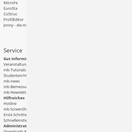
MicroFe
EuroSta
CoStruc
ProfilEditor
Jonny - die mb-App
Service
Gut informiert
Veranstaltungen
mb-Tutorials
Studenten/Hochschule
mb-news
mb-Bemessungstafeln
mb-Newsletter
Hilfreiches
Hotline
mb ScreenShare
Erste Schritte
Schnelleinstiege & Doku
Administratives
Downloads & Patches