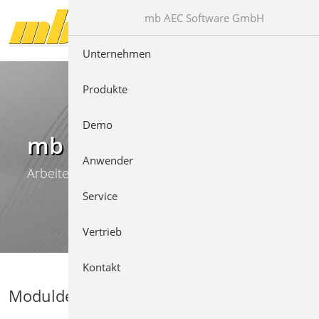
Direkt zur Hauptnavigation springen
Direkt zum Inhalt springen
mb AEC Software GmbH
Unternehmen
Produkte
Demo
mb WorkSuite
Anwender
Arbeiten mit Komfort
Service
Vertrieb
Kontakt
Moduldetails