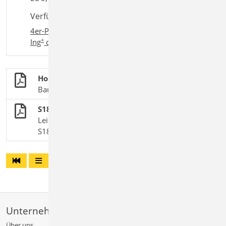
Verfügbar in den Paketen:
4er-Paket
,
10er-Paket
,
BauStatik comfort
,
+
Ing
comfort
Holzbau
BauStatik-Module nach DIN EN 1995-1-1
S187 Windrispenband
Leistungsbeschreibung des BauStatik-Moduls
S187 | Vorgänger-Modul zu S140.de
Unternehmen
Über uns