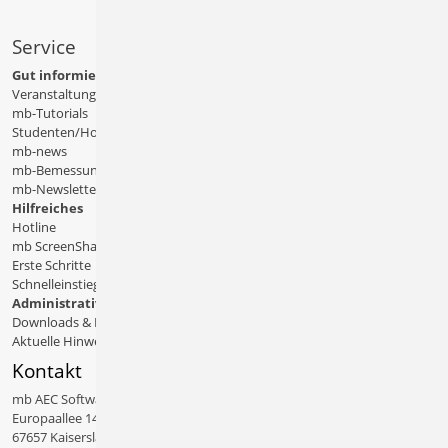
Service
Gut informiert
Veranstaltungen
mb-Tutorials
Studenten/Hochschule
mb-news
mb-Bemessungstafeln
mb-Newsletter
Hilfreiches
Hotline
mb ScreenShare
Erste Schritte
Schnelleinstiege & Doku
Administratives
Downloads & Patches
Aktuelle Hinweise
Kontakt
mb AEC Software GmbH
Europaallee 14
67657 Kaiserslautern