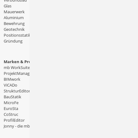
Verbundbau
Glas
Mauerwerk
Aluminium
Bewehrung
Geotechnik
Positionsstatik
Gründung
Marken & Produkte
mb WorkSuite
ProjektManager
BIMwork
ViCADo
StrukturEditor
BauStatik
MicroFe
EuroSta
CoStruc
ProfilEditor
Jonny - die mb-App