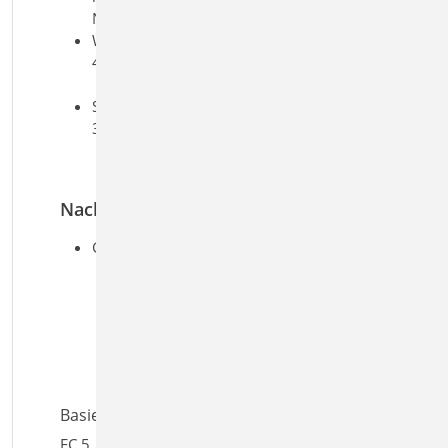
Normalkräfte
Windlasten nach DIN EN 1991-1-
4:2010-12
Windlast auf die Giebelfläche
Schneelasten nach DIN EN 1991-1-
3:2010-12
Belastung für Norddeutsches
Tiefland
Nachweise
Grenzzustand der Tragfähigkeit, EC 5
Auswahl des erforderlichen
Windrispenbands
Ermittlung der erforderlichen
Nagelanzahl
Ermittlung von Beihölzern
Ermittlung der Bandneigung
Basiert auf den Normen:
EC 5, DIN EN 1995-1-1:2010-12