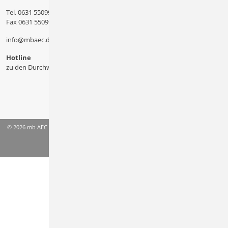
Tel.
0631 550999 11
Fax 0631 550999 20
info@mbaec.de
Hotline
zu den Durchwahlen
© 2026 mb AEC Software GmbH
AGB
Datenschutzinformation
Impressum