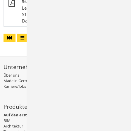
Stahl-Trapezprofile quer zur Dachneigung
Leistungsbeschreibung des BauStatik-Moduls
S133.de Stahl-Trapezprofile quer zur
Dachneigung
Unternehmen
Über uns
Made in Germany
Karriere/Jobs
Produkte
Auf den ersten Blick
BIM
Architektur