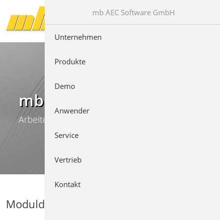
Direkt zur Hauptnavigation springen
Direkt zum Inhalt springen
mb AEC Software GmbH
Unternehmen
Produkte
Demo
mb WorkSuite
Anwender
Arbeiten mit Komfort
Service
Vertrieb
Kontakt
Moduldetails