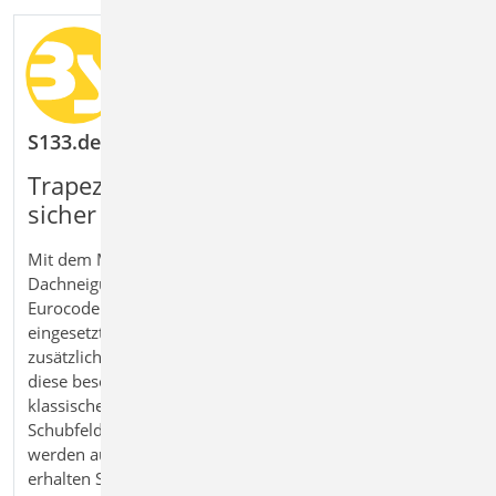
S133.de Stahl-Trapezprofile quer zur Dachneigun
Trapezprofile quer zur Dachneigung
sicher berechnen und nachweisen
Mit dem Modul S133.de Stahl‑Trapezprofile quer zur
Dachneigung bemessen Sie Dachprofile im Stahlbau nach
Eurocode 3. Werden Trapezprofile quer zur Dachneigung
eingesetzt, wirken sie neben der Haupttragrichtung
zusätzlich in Schubrichtung. Das Modul berücksichtigt
diese besondere Beanspruchung und führt neben den
klassischen Nachweisen auch alle erforderlichen
Schubfeldnachweise durch. Wind- und Schneelasten
werden automatisch nach Eurocode 1 ermittelt. So
erhalten Sie eine sichere und praxisgerechte Lösung für