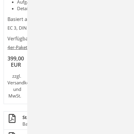
Aufgaben: Stahlbau; Tragwerksplanung
Detailaufgaben: Dach; Trapezprofil
Basiert auf den Normen:
EC 3, DIN EN 1993-1-1:2010-12
Verfügbar in den Paketen:
4er-Paket
,
10er-Paket
399,00
EUR
zzgl.
Versandkosten
und
MwSt.
Stahlbau
BauStatik-Module nach DIN EN 1993-1-1