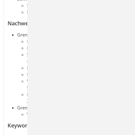
Schneeüberhang und Schneefanggitter
Belastung für Norddeutsches Tiefland
Nachweise
Grenzzustand der Tragfähigkeit, EC 3
Feld- und Stützmomente
End- und Zwischenauflagerkräfte
Schubfeldnachweis (für Beanspruchung um
schwache Achse)
Begehbarkeit über die Grenzstützweite
Überdeckung bei gestoßenen Profilen
Verbindung mit der Unterkonstruktion (Holz,
Stahl, Stahlbeton)
Lagesicherheit (inkl. Ermittlung der Kräfte in der
Zugverankerung)
Grenzzustand der Gebrauchstauglichkeit, EC 3
Verformungs- und Verschiebungsnachweis
Keywords