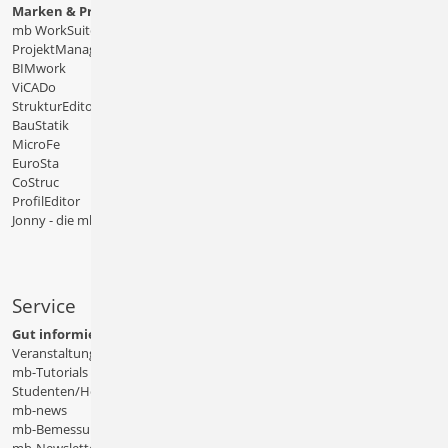
Marken & Produkte
mb WorkSuite
ProjektManager
BIMwork
ViCADo
StrukturEditor
BauStatik
MicroFe
EuroSta
CoStruc
ProfilEditor
Jonny - die mb-App
Service
Gut informiert
Veranstaltungen
mb-Tutorials
Studenten/Hochschule
mb-news
mb-Bemessungstafeln