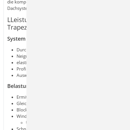
die komplexe Bemessung von Trapezprofilen in
Dachsystemen.
LLeistungsmerkmale S133.de Stahl-
Trapezprofile quer zur Dachneigung
System
Durchlaufträger aus Trapezprofilen
Neigung quer zur Dachneigung (parallel zur Traufe)
elastische Lagerung
Profil aufliegend oder untergehängt
Auswahl Trapezprofile aus Projekt-Stammdaten
Belastung
Ermittlung der Eigenlast (automatisch)
Gleichlasten (vertikal oder lokal)
Block- und Trapezlasten (vertikal oder lokal)
Windlasten nach DIN EN 1991-1-4:2010-12
Unterwind an Giebel und Traufe
Schneelasten nach DIN EN 1991-1-3:2010-12