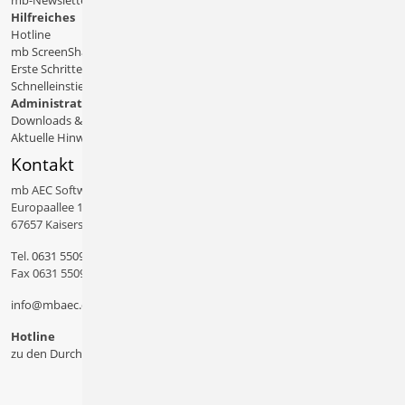
mb-Newsletter
Hilfreiches
Hotline
mb ScreenShare
Erste Schritte
Schnelleinstiege & Doku
Administratives
Downloads & Patches
Aktuelle Hinweise
Kontakt
mb AEC Software GmbH
Europaallee 14
67657 Kaiserslautern
Tel.
0631 550999 11
Fax 0631 550999 20
info@mbaec.de
Hotline
zu den Durchwahlen