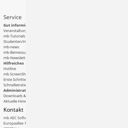
Service
Gut informiert
Veranstaltungen
mb-Tutorials
Studenten/Hochschule
mb-news
mb-Bemessungstafeln
mb-Newsletter
Hilfreiches
Hotline
mb ScreenShare
Erste Schritte
Schnelleinstiege & Doku
Administratives
Downloads & Patches
Aktuelle Hinweise
Kontakt
mb AEC Software GmbH
Europaallee 14