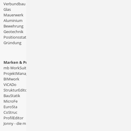
Verbundbau
Glas
Mauerwerk
Aluminium
Bewehrung
Geotechnik
Positionsstatik
Gründung
Marken & Produkte
mb WorkSuite
ProjektManager
BIMwork
ViCADo
StrukturEditor
BauStatik
MicroFe
EuroSta
CoStruc
ProfilEditor
Jonny - die mb-App