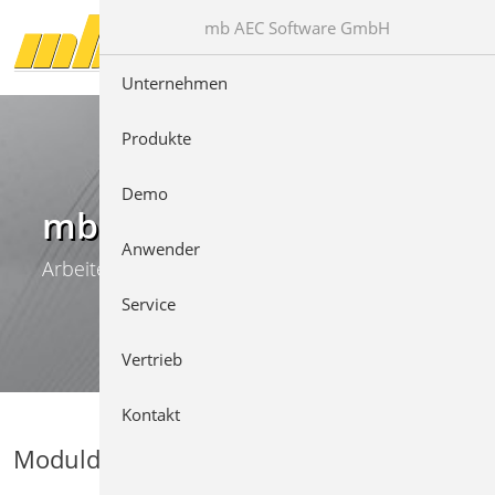
Direkt zur Hauptnavigation springen
Direkt zum Inhalt springen
mb AEC Software GmbH
Unternehmen
Produkte
Demo
mb WorkSuite
Anwender
Arbeiten mit Komfort
Service
Vertrieb
Kontakt
Moduldetails