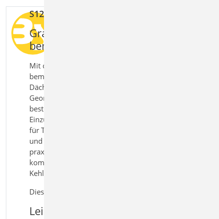
S120.de Holz-Grat- und Kehlsparren
Grat- und Kehlsparren sicher
bemessen und nachweisen
Mit dem Modul S120.de Holz-Grat- und Kehlsparren
bemessen Sie Grat- und Kehlsparren bei beliebigen
Dächern nach Eurocode 5. Das Modul ermittelt die
Geometrie aus Haupt- und Nebendach automatisch,
bestimmt die maßgebenden Lasten über
Einzugsflächen und führt die relevanten Nachweise
für Tragfähigkeit, Gebrauchstauglichkeit, Brandfall
und Anschlüsse. So erhalten Sie eine effiziente und
praxisgerechte Lösung für die Bemessung
komplexer Dachtragwerke mit Grat- und
Kehlsparren im Holzbau.
Dieses Modul ist auch verfügbar als S120.at | .uk
Leistungsmerkmale S120.de Holz-