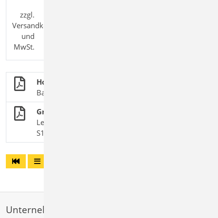
zzgl.
Versandkosten
und
MwSt.
Holzbau
BauStatik-Module nach DIN EN 1995-1-1
Grat- und Kehlsparren
Leistungsbeschreibung des BauStatik-Moduls
S120.de Holz-Grat- und Kehlsparren
Unternehmen