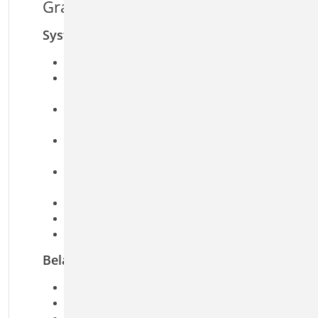
Grat- und Kehlsparren
System
Grat- und Kehlsparren
Ermittlung der Geometrie aus Haupt- und
Nebendach
Einfeld- oder Durchlaufträger mit oder ohne
Kragarme
Höhendifferenz und Winkel zwischen Haupt-
und Nebendach wählbar
Ermittlung des Querschnitts (Grat- oder
Kehllage)
zusätzliche Lager frei platzierbar
elastische Auflagerbedingungen
Momentengelenke
Belastung
Ermittlung der Eigenlast (automatisch)
Lastermittlung über Einzugsflächen
Lasten aus Innenverkleidung (feldweise)