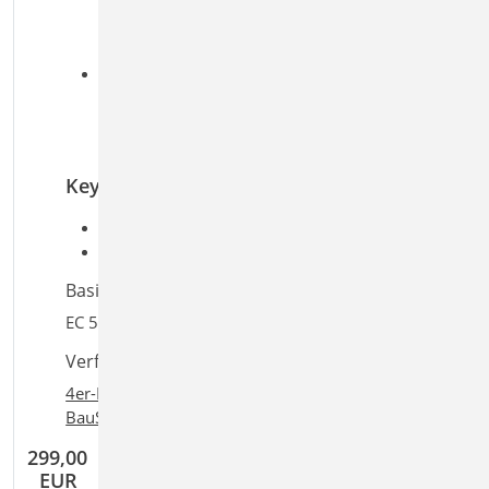
brandreduzierter Querschnitt oder
Eigenschaften
Biegung und Querkraft
Anschlüsse
alle Lagerpunkte (Querdrucknachweis,
Zugverankerung über Nägel, Schrauben,
Sparren-Pfetten-Anker)
Keywords
Aufgaben: Holzbau; Tragwerksplanung
Detailaufgaben: Dach; Träger
Basiert auf den Normen:
EC 5, DIN EN 1995-1-1:2010-12
Verfügbar in den Paketen:
4er-Paket
,
10er-Paket
,
BauStatik classic
,
+
+
BauStatik comfort
,
Ing
classic
,
Ing
comfort
299,00
EUR