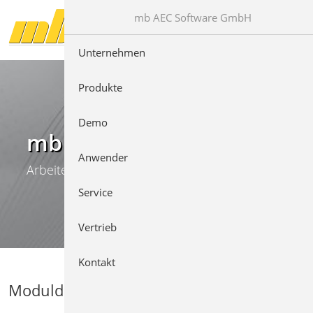
Direkt zur Hauptnavigation springen
Direkt zum Inhalt springen
mb AEC Software GmbH
Unternehmen
Produkte
Demo
mb WorkSuite
Anwender
Arbeiten mit Komfort
Service
Vertrieb
Kontakt
Moduldetails