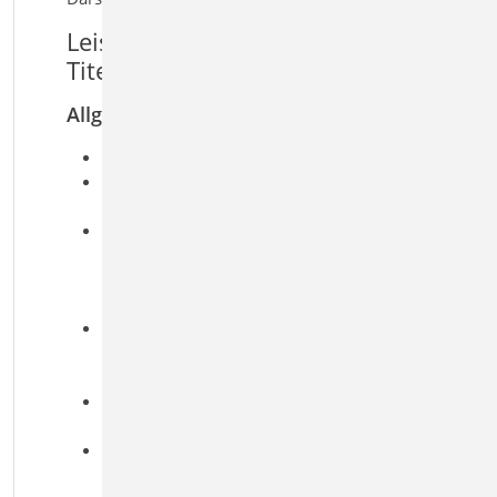
Leistungsmerkmale S010
Titelblatt
Allgemein
Vorgabe der Dokumenttitel
Eintragung von Erläuterungen
inklusive Grafiken
automatischer Projektbezug durch
Variablen wie Bauherr,
Tragwerksplaner und weitere
Projektdaten
Variablen für
Dokumentinformationen wie
Seitenanzahl
freie Gestaltung des Layouts über
den LayoutEditor
durchgängige Gestaltung für Titelblatt
sowie Kopf
‑
und Fu
ß
zeilen