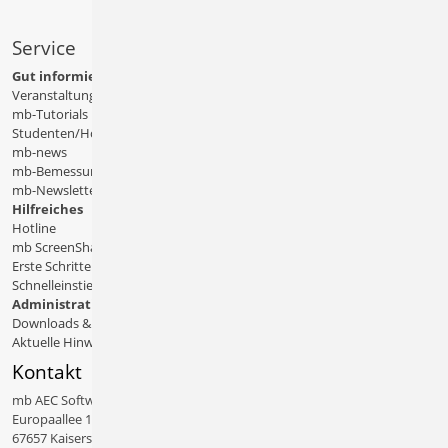
Service
Gut informiert
Veranstaltungen
mb-Tutorials
Studenten/Hochschule
mb-news
mb-Bemessungstafeln
mb-Newsletter
Hilfreiches
Hotline
mb ScreenShare
Erste Schritte
Schnelleinstiege & Doku
Administratives
Downloads & Patches
Aktuelle Hinweise
Kontakt
mb AEC Software GmbH
Europaallee 14
67657 Kaiserslautern