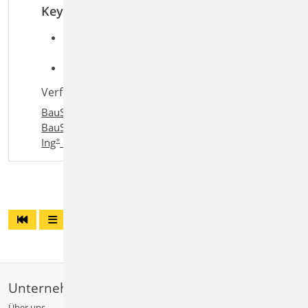
Keywords
Aufgaben: Dokumentation;
Tragwerksplanung
Detailaufgaben:
Verfügbar in den Paketen:
BauStatik compact
,
BauStatik classic
,
+
BauStatik comfort
,
Ing
compact
,
+
+
Ing
classic
,
Ing
comfort
Unternehmen
Über uns