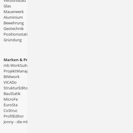
Verbundbau
Glas
Mauerwerk
Aluminium
Bewehrung
Geotechnik
Positionsstatik
Gründung
Marken & Produkte
mb WorkSuite
ProjektManager
BIMwork
ViCADo
StrukturEditor
BauStatik
MicroFe
EuroSta
CoStruc
ProfilEditor
Jonny - die mb-App