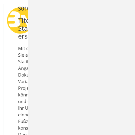
S010 Titelblatt
kostenl
Titelblätter für
Statikdokumente einheitlich
erstellen
Mit dem Modul S010 Titelblatt erstellen
Sie automatisch ein Titelblatt für Ihr
Statikdokument. Projektspezifische
Angaben wie Titel, Erläuterungen und
Dokumentinformationen werden über
Variablen direkt aus den
Projekteigenschaften übernommen und
können flexibel ergänzt werden. Layout
und Gestaltung lassen sich individuell an
Ihr Unternehmensprofil anpassen und
einheitlich auf Titelblatt sowie Kopf‑ und
Fußzeilen übertragen. So entsteht eine
konsistente und professionelle
Darstellung Ihrer statischen Berechnung.